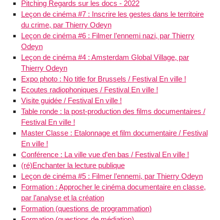
Pitching Regards sur les docs - 2022
Leçon de cinéma #7 : Inscrire les gestes dans le territoire
du crime, par Thierry Odeyn
Leçon de cinéma #6 : Filmer l’ennemi nazi, par Thierry
Odeyn
Leçon de cinéma #4 : Amsterdam Global Village, par
Thierry Odeyn
Expo photo : No title for Brussels / Festival En ville !
Ecoutes radiophoniques / Festival En ville !
Visite guidée / Festival En ville !
Table ronde : la post-production des films documentaires /
Festival En ville !
Master Classe : Etalonnage et film documentaire / Festival
En ville !
Conférence : La ville vue d’en bas / Festival En ville !
(ré)Enchanter la lecture publique
Leçon de cinéma #5 : Filmer l’ennemi, par Thierry Odeyn
Formation : Approcher le cinéma documentaire en classe,
par l’analyse et la création
Formation (questions de programmation)
Formation (questions de médiation)