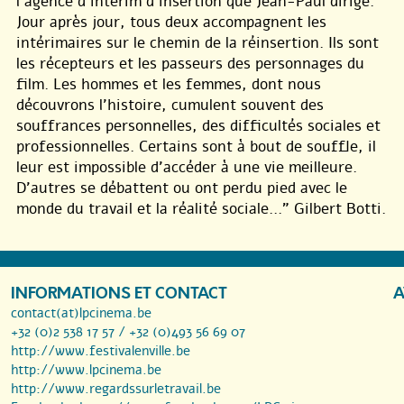
l’agence d’intérim d’insertion que Jean-Paul dirige.
Jour après jour, tous deux accompagnent les
intérimaires sur le chemin de la réinsertion. Ils sont
les récepteurs et les passeurs des personnages du
film. Les hommes et les femmes, dont nous
découvrons l’histoire, cumulent souvent des
souffrances personnelles, des difficultés sociales et
professionnelles. Certains sont à bout de souffle, il
leur est impossible d’accéder à une vie meilleure.
D’autres se débattent ou ont perdu pied avec le
monde du travail et la réalité sociale..." Gilbert Botti.
INFORMATIONS ET CONTACT
A
contact(at)lpcinema.be
+32 (0)2 538 17 57 / +32 (0)493 56 69 07
http://www.festivalenville.be
http://www.lpcinema.be
http://www.regardssurletravail.be