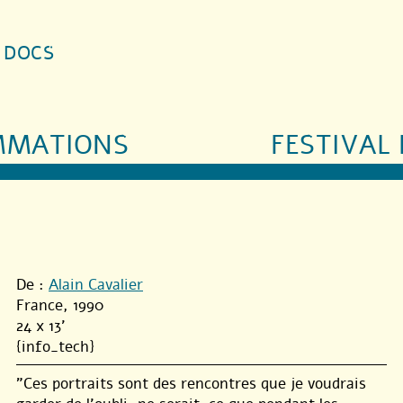
S DOCS
MMATIONS
FESTIVAL 
De :
Alain Cavalier
France, 1990
24 x 13'
{info_tech}
"Ces portraits sont des rencontres que je voudrais