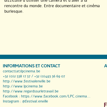
difficulté d’utiliser une caméra et d’aller à la
rencontre du monde. Entre documentaire et cinéma
burlesque.
INFORMATIONS ET CONTACT
A
contact(at)lpcinema.be
+32 (0)2 538 17 57 / +32 (0)493 56 69 07
http://www.festivalenville.be
http://www.lpcinema.be
http://www.regardssurletravail.be
Facebook :
https://www.facebook.com/LPC.cinema...
Instagram :
@festival.enville