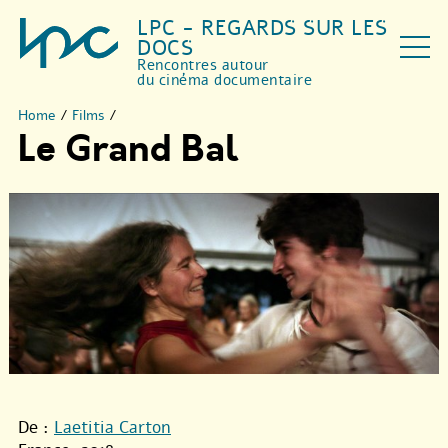
LPC - REGARDS SUR LES
DOCS
Rencontres autour
du cinéma documentaire
Home
/
Films
/
Le Grand Bal
De :
Laetitia Carton