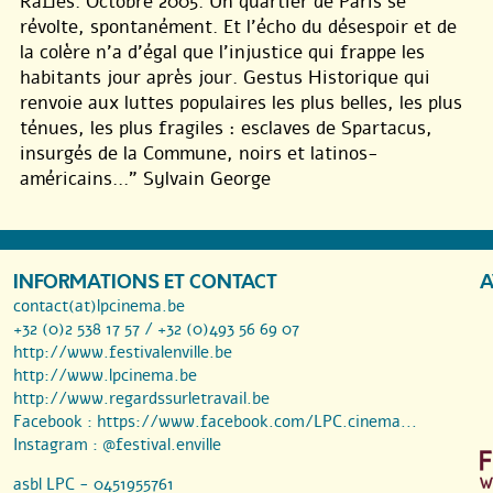
Rafles. Octobre 2005. Un quartier de Paris se
révolte, spontanément. Et l’écho du désespoir et de
la colère n’a d’égal que l’injustice qui frappe les
habitants jour après jour. Gestus Historique qui
renvoie aux luttes populaires les plus belles, les plus
ténues, les plus fragiles : esclaves de Spartacus,
insurgés de la Commune, noirs et latinos-
américains...” Sylvain George
INFORMATIONS ET CONTACT
A
contact(at)lpcinema.be
+32 (0)2 538 17 57 / +32 (0)493 56 69 07
http://www.festivalenville.be
http://www.lpcinema.be
http://www.regardssurletravail.be
Facebook :
https://www.facebook.com/LPC.cinema...
Instagram :
@festival.enville
asbl LPC - 0451955761