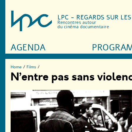
LPC - REGARDS SUR LE
Rencontres autour
du cinéma documentaire
AGENDA
PROGRA
Home
/
Films
/
N’entre pas sans violenc