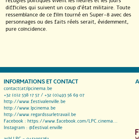
réfugiés politiques vivent les heures et les jours
difficiles qui suivent un coup d’état militaire. Toute
ressemblance de ce film tourné en Super-8 avec des
personnages ou des faits réels serait, évidemment,
pure coïncidence.
INFORMATIONS ET CONTACT
A
contact(at)lpcinema.be
+32 (0)2 538 17 57 / +32 (0)493 56 69 07
http://www.festivalenville.be
http://www.lpcinema.be
http://www.regardssurletravail.be
Facebook :
https://www.facebook.com/LPC.cinema...
Instagram :
@festival.enville
asbl LPC - 0451955761