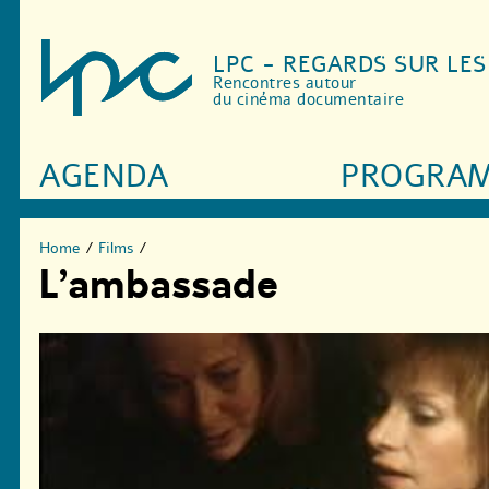
LPC - REGARDS SUR LE
Rencontres autour
du cinéma documentaire
AGENDA
PROGRA
Home
/
Films
/
L’ambassade